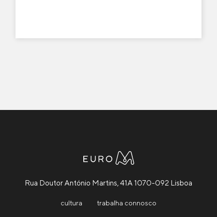
Rua Doutor António Martins, 41A 1070-092 Lisboa
cultura
trabalha connosco