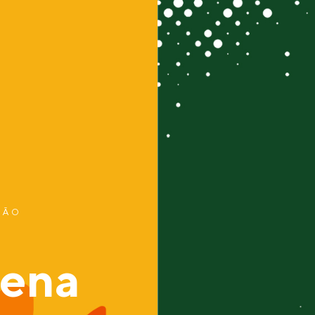
ÇÃO
vena