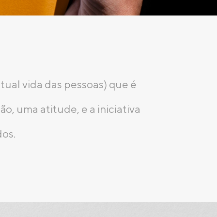
ual vida das pessoas) que é
, uma atitude, e a iniciativa
dos.