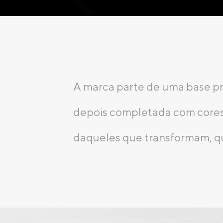
A marca parte de uma base pr
depois completada com cores n
daqueles que transformam, que