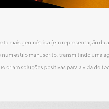
eta mais geométrica (em representação da at
um estilo manuscrito, transmitindo uma ação
 criam soluções positivas para a vida de to