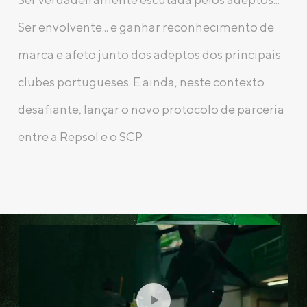
Ser envolvente... e ganhar reconhecimento de
marca e afeto junto dos adeptos dos principais
clubes portugueses. E ainda, neste contexto
desafiante, lançar o novo protocolo de parceria
entre a Repsol e o SCP.