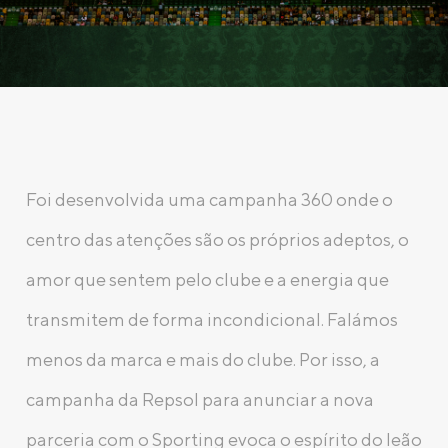
Foi desenvolvida uma campanha 360 onde o
centro das atenções são os próprios adeptos, o
amor que sentem pelo clube e a energia que
transmitem de forma incondicional. Falámos
menos da marca e mais do clube. Por isso, a
campanha da Repsol para anunciar a nova
parceria com o Sporting evoca o espírito do leão