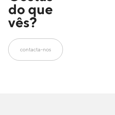
do que
vês?
contacta-nos