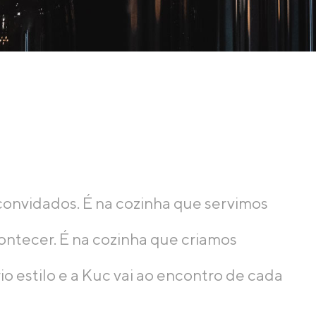
convidados. É na cozinha que servimos
ontecer. É na cozinha que criamos
o estilo e a Kuc vai ao encontro de cada