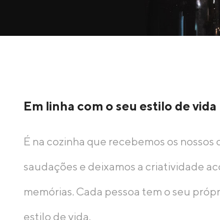
Em linha com o seu estilo de vida
É na cozinha que recebemos os nossos 
saudações e deixamos a criatividade ac
memórias. Cada pessoa tem o seu própri
estilo de vida.